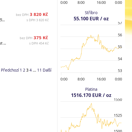
0:00
8:00
16:00
0:00
Stříbro
3 820 Kč
bez DPH
55.100 EUR / oz
Ryzost: 999,9/1000, Země: Australie, Celková hmotnost (g): 1.000000, Hmotnost (g): 0.990000, Materiál: Zlato, Průměr (mm) : 15,60 x 9,10, Stav: UNC (Uncirculated - čes. RL=ražební lesk), Ražba: 5000, Datum vydání: 04.08.2026, Dostupné : 19.08.2026, Rok: 2026, Popis: v blistru
s DPH 3 820 Kč
57
56
375 Kč
bez DPH
Nominální hodnota: EUR 10, Ryzost: 333/1000, Země: Francie, Celková hmotnost (g): 13.000000, Hmotnost (g): 4.330000, Materiál: Stříbro, Průměr (mm) : 31, Stav: UN (Uncirculated = neoběžné), Ražba: 25000, Datum vydání: 14.04.2026, Dostupné : Dostupné , Rok: 2026, Popis: v blistru
s DPH 454 Kč
55
54
Předchozí
1
2
3
4
...
11
Další
53
0:00
8:00
16:00
0:00
Platina
1516.170 EUR / oz
1550
1525
1500