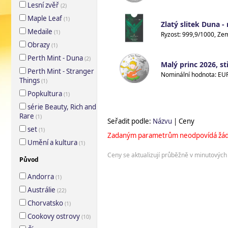
Lesní zvěř
(
2
)
Maple Leaf
(
1
)
Zlatý slitek Duna -
Medaile
(
1
)
Obrazy
(
1
)
Perth Mint - Duna
(
2
)
Malý princ 2026, st
Perth Mint - Stranger
Things
(
1
)
Popkultura
(
1
)
série Beauty, Rich and
Rare
(
1
)
Seřadit podle:
Názvu
| Ceny
set
(
1
)
Zadaným parametrům neodpovídá žád
Umění a kultura
(
1
)
Ceny se aktualizují průběžně v minutových 
Původ
Andorra
(
1
)
Austrálie
(
22
)
Chorvatsko
(
1
)
Cookovy ostrovy
(
10
)