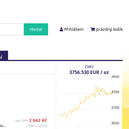
Přihlášení
|
prázdný košík
í
Zlato
3756.530 EUR / oz
3800
3750
3700
2 042 Kč
bez DPH
3650
Nominální hodnota: EUR 25, Ryzost: 900/1000, Země: Rakousko, Celková hmotnost (g): 16.500000, Hmotnost (g): 9.000000, Materiál: Stříbro / Niob, Průměr (mm) : 34, Stav: PN, Ražba: 65000, Datum vydání: 25.02.2026, Dostupné : Dostupné , Rok: 2026, Popis: v kapsli s certifikátem, etuje
s DPH 2 471 Kč