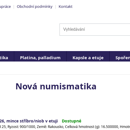
upráce
|
Obchodní podmínky
|
Kontakt
ika
Platina, palladium
Kapsle a etuje
Spořen
Nová numismatika
6, mince stříbro/niob v etuji
Dostupné