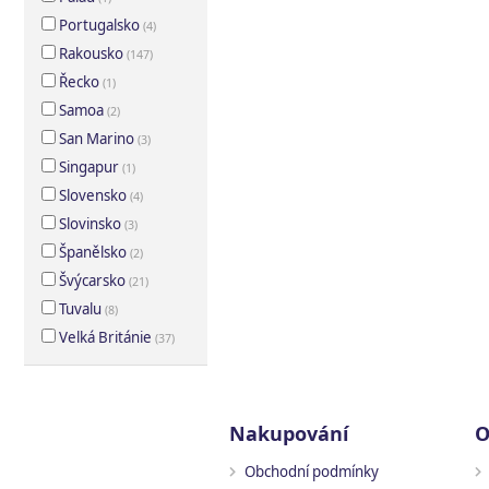
Portugalsko
(
4
)
Rakousko
(
147
)
Řecko
(
1
)
Samoa
(
2
)
San Marino
(
3
)
Singapur
(
1
)
Slovensko
(
4
)
Slovinsko
(
3
)
Španělsko
(
2
)
Švýcarsko
(
21
)
Tuvalu
(
8
)
Velká Británie
(
37
)
Nakupování
O
Obchodní podmínky