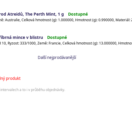
 rod Atreidů, The Perth Mint, 1 g
Dostupné
říbrná mince v blistru
Dostupné
Další nejprodávanější
ný produkt
intervalech a to i v průběhu objednávky.