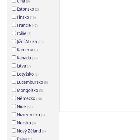
Čína
(
9
)
Estonsko
(
2
)
Finsko
(
10
)
Francie
(
47
)
Itálie
(
3
)
Jižní Afrika
(
15
)
Kamerun
(
1
)
Kanada
(
36
)
Litva
(
7
)
Lotyšsko
(
2
)
Lucembursko
(
5
)
Mongolsko
(
3
)
Německo
(
10
)
Niue
(
51
)
Nizozemsko
(
1
)
Norsko
(
9
)
Nový Zéland
(
4
)
Palau
(
1
)