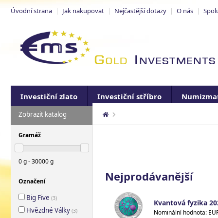
Úvodní strana
|
Jak nakupovat
|
Nejčastější dotazy
|
O nás
|
Spol
Investiční zlato
Investiční stříbro
Numizmat
Zobrazit katalog
Gramáž
0 g - 30000 g
Nejprodávanější
Označení
Big Five
(
3
)
Kvantová fyzika 202
Hvězdné Války
(
3
)