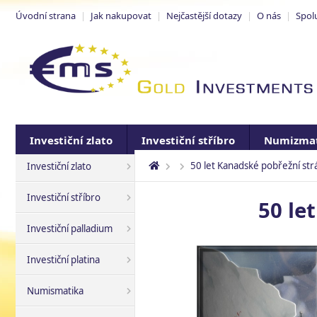
Úvodní strana
|
Jak nakupovat
|
Nejčastější dotazy
|
O nás
|
Spol
Investiční zlato
Investiční stříbro
Numizmat
50 let Kanadské pobřežní str
Investiční zlato
Investiční stříbro
50 le
Investiční palladium
Investiční platina
Numismatika