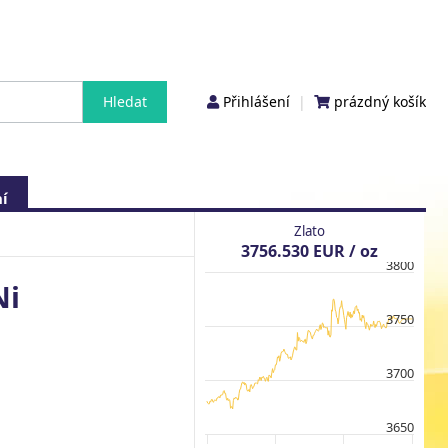
Přihlášení
|
prázdný košík
í
Zlato
3756.530 EUR / oz
3800
Ni
3750
3700
3650