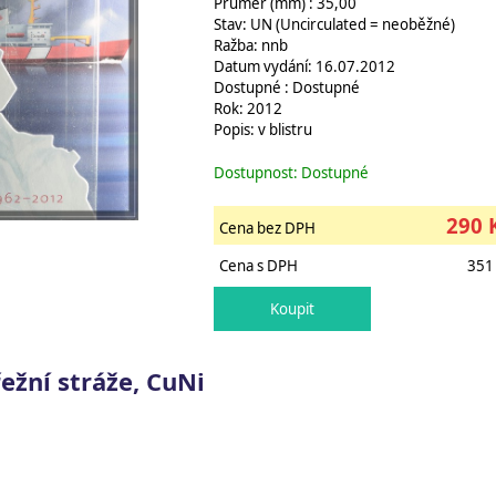
Průměr (mm) : 35,00
Stav: UN (Uncirculated = neoběžné)
Ražba: nnb
Datum vydání: 16.07.2012
Dostupné : Dostupné
Rok: 2012
Popis: v blistru
Dostupnost: Dostupné
290 
Cena bez DPH
Cena s DPH
351
ežní stráže, CuNi