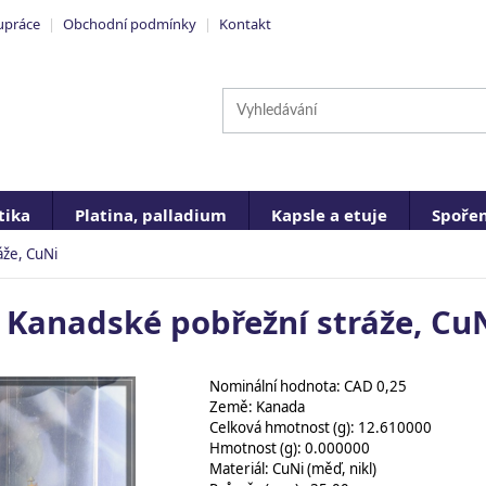
upráce
|
Obchodní podmínky
|
Kontakt
ika
Platina, palladium
Kapsle a etuje
Spořen
áže, CuNi
t Kanadské pobřežní stráže, Cu
Nominální hodnota: CAD 0,25
Země: Kanada
Celková hmotnost (g): 12.610000
Hmotnost (g): 0.000000
Materiál: CuNi (měď, nikl)