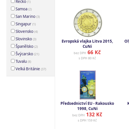
Řecko
(
1
)
Samoa
(
2
)
San Marino
(
3
)
Singapur
(
1
)
Slovensko
(
4
)
Slovinsko
(
3
)
Evropská vlajka Litva 2015,
Ol
Španělsko
CuNi
(
2
)
66 Kč
bez DPH
Švýcarsko
(
21
)
s DPH
80 Kč
Tuvalu
(
8
)
Velká Británie
(
37
)
Předsednictví EU - Rakousko
1998, CuNi
132 Kč
bez DPH
s DPH
159 Kč