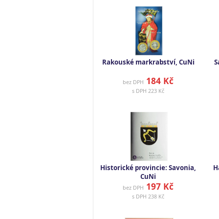
Rakouské markrabství, CuNi
S
184 Kč
bez DPH
s DPH
223 Kč
Historické provincie: Savonia,
H
CuNi
197 Kč
bez DPH
s DPH
238 Kč