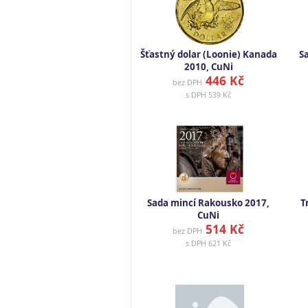
Šťastný dolar (Loonie) Kanada
S
2010, CuNi
446 Kč
bez DPH
s DPH
539 Kč
Sada mincí Rakousko 2017,
T
CuNi
514 Kč
bez DPH
s DPH
621 Kč