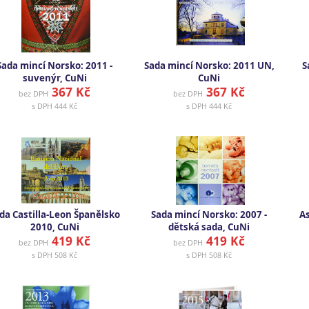
Sada mincí Norsko: 2011 -
Sada mincí Norsko: 2011 UN,
S
suvenýr, CuNi
CuNi
367 Kč
367 Kč
bez DPH
bez DPH
s DPH
444 Kč
s DPH
444 Kč
da Castilla-Leon Španělsko
Sada mincí Norsko: 2007 -
As
2010, CuNi
dětská sada, CuNi
419 Kč
419 Kč
bez DPH
bez DPH
s DPH
508 Kč
s DPH
508 Kč