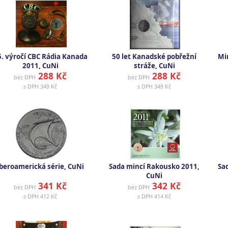
5. výročí CBC Rádia Kanada
50 let Kanadské pobřežní
Mi
2011, CuNi
stráže, CuNi
288 Kč
288 Kč
bez DPH
bez DPH
s DPH
349 Kč
s DPH
349 Kč
beroamerická série, CuNi
Sada mincí Rakousko 2011,
Sa
CuNi
341 Kč
342 Kč
bez DPH
bez DPH
s DPH
412 Kč
s DPH
414 Kč