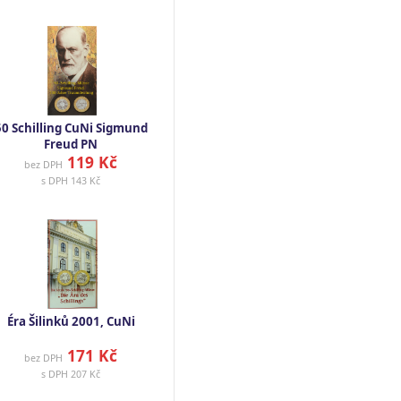
50 Schilling CuNi Sigmund
Freud PN
119 Kč
bez DPH
s DPH
143 Kč
Éra Šilinků 2001, CuNi
171 Kč
bez DPH
s DPH
207 Kč