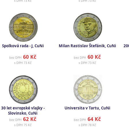
s DPH
73 Kč
s DPH
73 Kč
Spolková rada - J, CuNi
Milan Rastislav Štefánik, CuNi
20
60 Kč
60 Kč
bez DPH
bez DPH
s DPH
73 Kč
s DPH
73 Kč
30 let evropské vlajky -
Universita v Tartu, CuNi
Slovinsko, CuNi
62 Kč
64 Kč
bez DPH
bez DPH
s DPH
75 Kč
s DPH
78 Kč