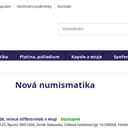
upráce
|
Obchodní podmínky
|
Kontakt
ika
Platina, palladium
Kapsle a etuje
Spořen
Nová numismatika
6, mince stříbro/niob v etuji
Dostupné