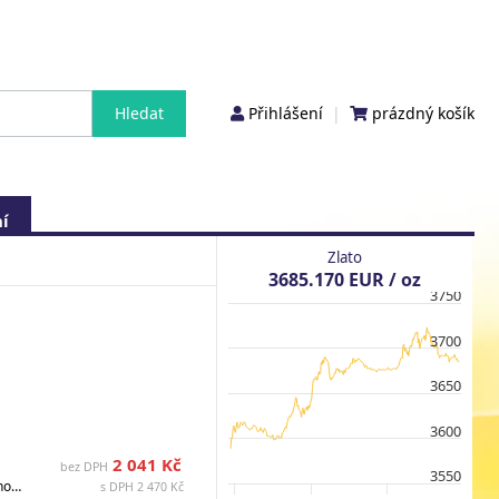
Přihlášení
|
prázdný košík
í
Zlato
3685.170 EUR / oz
3750
3700
3650
3600
2 041 Kč
bez DPH
3550
Nominální hodnota: EUR 25, Ryzost: 900/1000, Země: Rakousko, Celková hmotnost (g): 16.500000, Hmotnost (g): 9.000000, Materiál: Stříbro / Niob, Průměr (mm) : 34, Stav: PN, Ražba: 65000, Datum vydání: 25.02.2026, Dostupné : Dostupné , Rok: 2026, Popis: v kapsli s certifikátem, etuje
s DPH 2 470 Kč