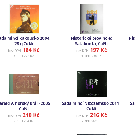
ada mincí Rakousko 2004,
Historické provincie:
His
28 g CuNi
Satakunta, CuNi
184 Kč
197 Kč
bez DPH
bez DPH
s DPH
223 Kč
s DPH
238 Kč
arald V. norský král - 2005,
Sada mincí Nizozemsko 2011,
Sa
CuNi
CuNi
210 Kč
216 Kč
bez DPH
bez DPH
s DPH
254 Kč
s DPH
262 Kč