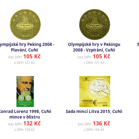
ympijské hry Peking 2008 -
Olympijské hry v Pekingu
Plavání, CuNi
2008 - Vzpírání, CuNi
105 Kč
105 Kč
bez DPH
bez DPH
s DPH
127 Kč
s DPH
127 Kč
Konrad Lorenz 1998, CuNi
Sada mincí Litva 2015, CuNi
mince v blistru
132 Kč
136 Kč
bez DPH
bez DPH
s DPH
159 Kč
s DPH
165 Kč