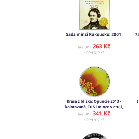
Sada mincí Rakousko: 2001
7
263 Kč
bez DPH
s DPH
319 Kč
Krása z blízka: Opuncie 2013 -
I
kolorovaná, CuNi mince v etuji,
341 Kč
9 g
bez DPH
s DPH
412 Kč