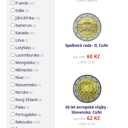
s DPH
6 468 Kč
Francie
(
47
)
Itálie
(
3
)
Jižní Afrika
(
15
)
Kamerun
(
1
)
Kanada
(
36
)
Litva
(
7
)
Spolková rada - D, CuNi
Lotyšsko
(
2
)
Lucembursko
60 Kč
(
5
)
bez DPH
Mongolsko
s DPH
73 Kč
(
3
)
Německo
(
10
)
Niue
(
51
)
Nizozemsko
(
1
)
Norsko
(
9
)
Nový Zéland
(
4
)
Palau
30 let evropské vlajky -
(
1
)
Slovensko, CuNi
Portugalsko
(
4
)
62 Kč
bez DPH
Rakousko
(
145
)
s DPH
75 Kč