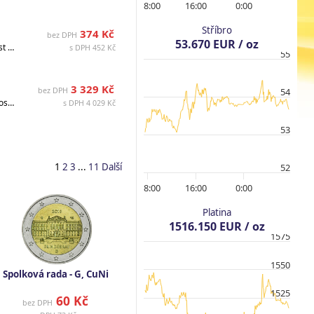
8:00
16:00
0:00
Stříbro
374 Kč
bez DPH
53.670 EUR / oz
Nominální hodnota: EUR 10, Ryzost: 333/1000, Země: Francie, Celková hmotnost (g): 13.000000, Hmotnost (g): 4.330000, Materiál: Stříbro, Průměr (mm) : 31, Stav: UN (Uncirculated = neoběžné), Ražba: 25000, Datum vydání: 14.04.2026, Dostupné : 12.08.2026, Rok: 2026, Popis: v blistru
s DPH 452 Kč
55
3 329 Kč
bez DPH
54
Nominální hodnota: EUR 100, Ryzost: 900/1000, Země: Francie, Celková hmotnost (g): 45.000000, Hmotnost (g): 40.500000, Materiál: Stříbro, Průměr (mm) : 47, Stav: UN (Uncirculated = neoběžné), Ražba: 8000, Datum vydání: 14.04.2026, Dostupné : Dostupné , Rok: 2026, Popis: v blistru
s DPH 4 029 Kč
53
1
2
3
...
11
Další
52
8:00
16:00
0:00
Platina
1516.150 EUR / oz
1575
1550
Spolková rada - G, CuNi
1525
60 Kč
bez DPH