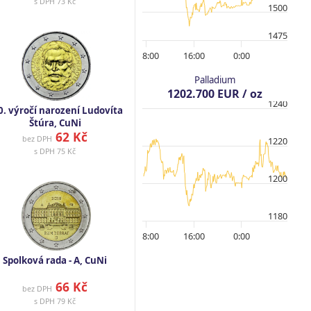
s DPH
73 Kč
1500
1475
8:00
16:00
0:00
Palladium
1202.700 EUR / oz
1240
0. výročí narození Ludovíta
Štúra, CuNi
62 Kč
bez DPH
1220
s DPH
75 Kč
1200
1180
8:00
16:00
0:00
Spolková rada - A, CuNi
66 Kč
bez DPH
s DPH
79 Kč