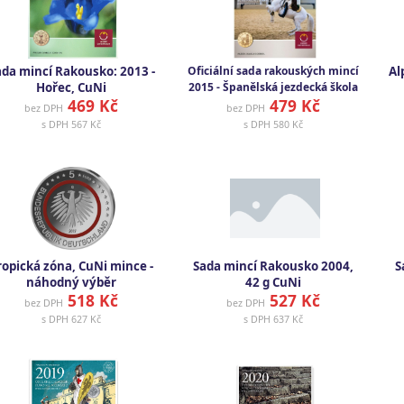
ada mincí Rakousko: 2013 -
Oficiální sada rakouských mincí
Al
Hořec, CuNi
2015 - Španělská jezdecká škola
469 Kč
479 Kč
bez DPH
bez DPH
s DPH
567 Kč
s DPH
580 Kč
ropická zóna, CuNi mince -
Sada mincí Rakousko 2004,
S
náhodný výběr
42 g CuNi
518 Kč
527 Kč
bez DPH
bez DPH
s DPH
627 Kč
s DPH
637 Kč