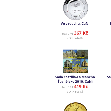
Ve vzduchu, CuNi
367 Kč
bez DPH
s DPH
444 Kč
Sada Castilla-La Mancha
Sa
Španělsko 2010, CuNi
419 Kč
bez DPH
s DPH
508 Kč