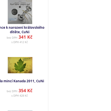
nce k narození královského
dítěte, CuNi
341 Kč
bez DPH
s DPH
412 Kč
da mincí Kanada 2011, CuNi
354 Kč
bez DPH
s DPH
428 Kč