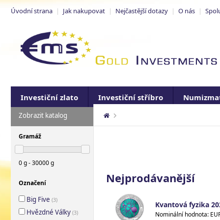
Úvodní strana
|
Jak nakupovat
|
Nejčastější dotazy
|
O nás
|
Spol
Investiční zlato
Investiční stříbro
Numizmat
Zobrazit katalog
Gramáž
0 g - 30000 g
Nejprodávanější
Označení
Big Five
(
3
)
Kvantová fyzika 202
Hvězdné Války
(
3
)