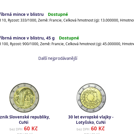
říbrná mince v blistru
Dostupné
říbrná mince v blistru, 45 g
Dostupné
Další nejprodávanější
znik Slovenské republiky,
30 let evropské vlajky -
CuNi
Lotyšsko, CuNi
60 Kč
60 Kč
bez DPH
bez DPH