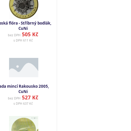
pská flóra - Stříbrný bodlák,
CuNi
505 Kč
bez DPH
s DPH
611 Kč
ada mincí Rakousko 2005,
CuNi
527 Kč
bez DPH
s DPH
637 Kč