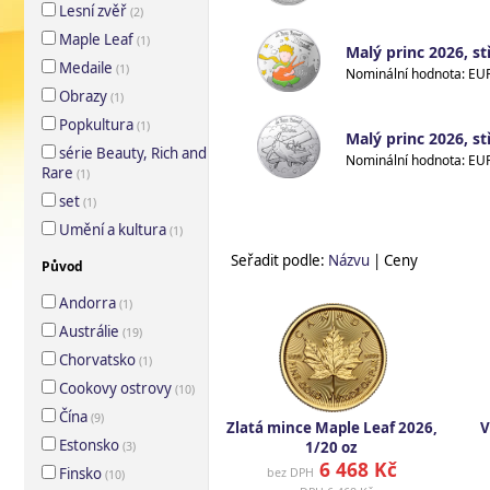
Lesní zvěř
(
2
)
Maple Leaf
(
1
)
Malý princ 2026, st
Medaile
(
1
)
Obrazy
(
1
)
Popkultura
(
1
)
Malý princ 2026, st
série Beauty, Rich and
Rare
(
1
)
set
(
1
)
Umění a kultura
(
1
)
Seřadit podle:
Názvu
| Ceny
Původ
Andorra
(
1
)
Austrálie
(
19
)
Chorvatsko
(
1
)
Cookovy ostrovy
(
10
)
Čína
(
9
)
Zlatá mince Maple Leaf 2026,
V
Estonsko
1/20 oz
(
3
)
6 468 Kč
Finsko
bez DPH
(
10
)