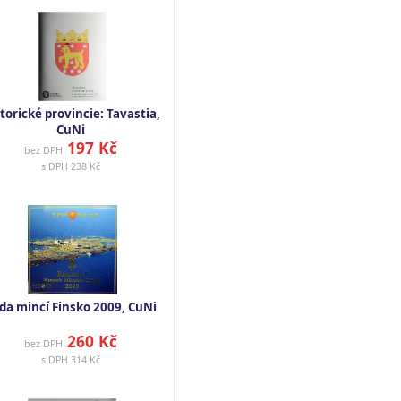
torické provincie: Tavastia,
CuNi
197 Kč
bez DPH
s DPH
238 Kč
da mincí Finsko 2009, CuNi
260 Kč
bez DPH
s DPH
314 Kč