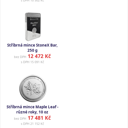
s DPH
10 502 Kč
Stříbrná mince StoneX Bar,
250 g
12 472 Kč
bez DPH
s DPH
15 091 Kč
Stříbrná mince Maple Leaf -
různé roky, 10 oz
17 481 Kč
bez DPH
s DPH
21 152 Kč