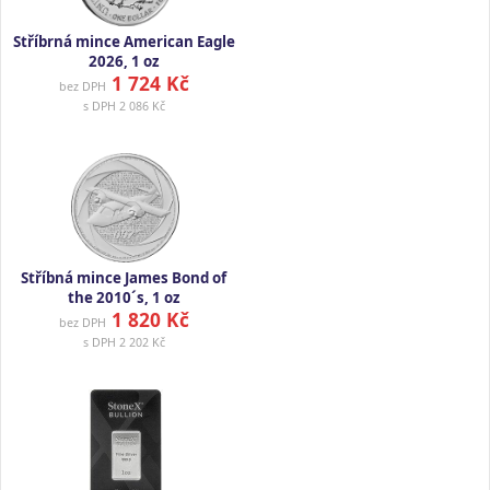
Stříbrná mince American Eagle
2026, 1 oz
1 724 Kč
bez DPH
s DPH
2 086 Kč
Stříbná mince James Bond of
the 2010´s, 1 oz
1 820 Kč
bez DPH
s DPH
2 202 Kč