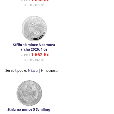
bez DPH
s DPH
2 054 Kč
Stříbrná mince Noemova
archa 2026, 1 oz
1 662 Kč
bez DPH
s DPH
2 012 Kč
Seřadit podle:
Názvu
| Hmotnosti
Stříbrná mince 5 Schilling