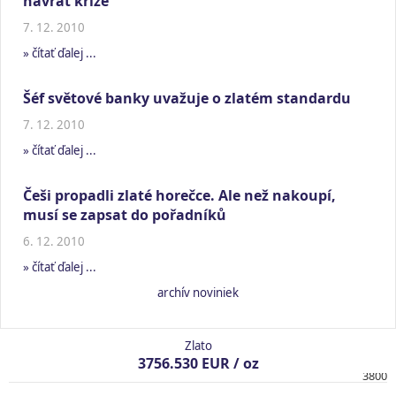
návrat krize
7. 12. 2010
» čítať ďalej ...
Šéf světové banky uvažuje o zlatém standardu
7. 12. 2010
» čítať ďalej ...
Češi propadli zlaté horečce. Ale než nakoupí,
musí se zapsat do pořadníků
6. 12. 2010
» čítať ďalej ...
archív noviniek
Zlato
3756.530 EUR / oz
3800