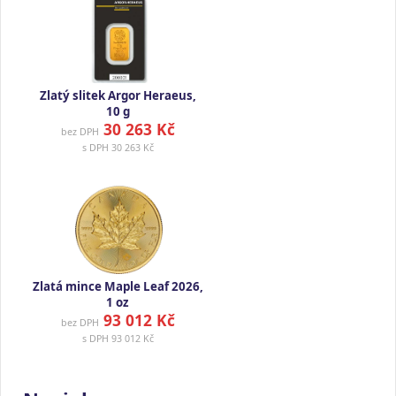
Zlatý slitek Argor Heraeus,
10 g
30 263 Kč
bez DPH
s DPH
30 263 Kč
Zlatá mince Maple Leaf 2026,
1 oz
93 012 Kč
bez DPH
s DPH
93 012 Kč