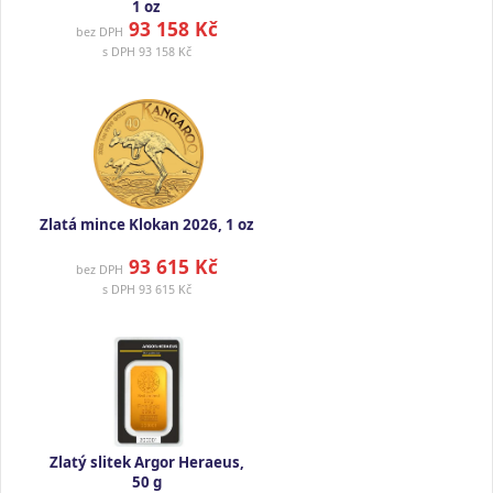
1 oz
93 158 Kč
bez DPH
s DPH
93 158 Kč
Zlatá mince Klokan 2026, 1 oz
93 615 Kč
bez DPH
s DPH
93 615 Kč
Zlatý slitek Argor Heraeus,
50 g