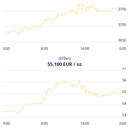
3750
3700
3650
0:00
8:00
16:00
0:00
Stříbro
55.100 EUR / oz
57
56
55
54
53
0:00
8:00
16:00
0:00