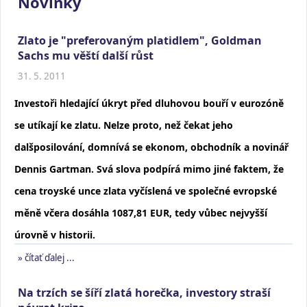
Novinky
Zlato je "preferovaným platidlem", Goldman
Sachs mu věští další růst
31. 5. 2011
Investoři hledající úkryt před dluhovou bouří v eurozóně
se utíkají ke zlatu. Nelze proto, než čekat jeho
dalšposilování, domnívá se ekonom, obchodník a novinář
Dennis Gartman. Svá slova podpírá mimo jiné faktem, že
cena troyské unce zlata vyčíslená ve společné evropské
měně včera dosáhla 1087,81 EUR, tedy vůbec nejvyšší
úrovně v historii.
» čítať ďalej ...
Na trzích se šíří zlatá horečka, investory straší