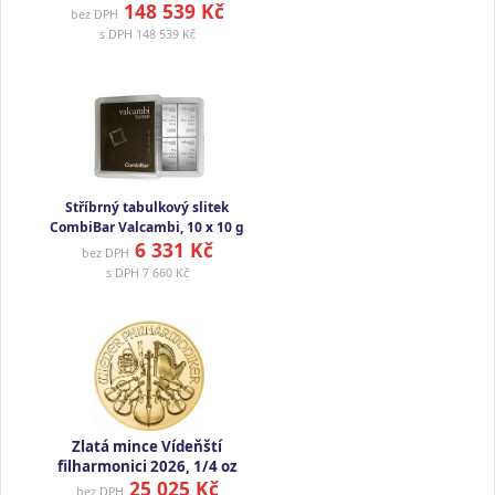
148 539 Kč
bez DPH
s DPH
148 539 Kč
Stříbrný tabulkový slitek
CombiBar Valcambi, 10 x 10 g
6 331 Kč
bez DPH
s DPH
7 660 Kč
Zlatá mince Vídeňští
filharmonici 2026, 1/4 oz
25 025 Kč
bez DPH