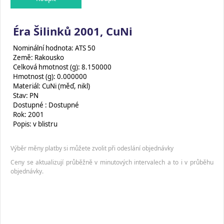
Éra Šilinků 2001, CuNi
Nominální hodnota: ATS 50
Země: Rakousko
Celková hmotnost (g): 8.150000
Hmotnost (g): 0.000000
Materiál: CuNi (měď, nikl)
Stav: PN
Dostupné : Dostupné
Rok: 2001
Popis: v blistru
Výběr měny platby si můžete zvolit při odeslání objednávky
Ceny se aktualizují průběžně v minutových intervalech a to i v průběhu
objednávky.