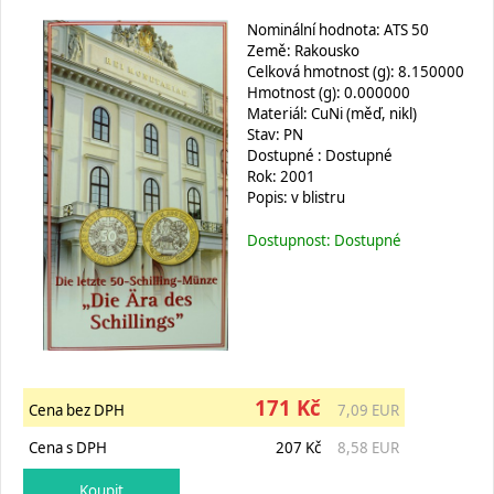
Nominální hodnota: ATS 50
Země: Rakousko
Celková hmotnost (g): 8.150000
Hmotnost (g): 0.000000
Materiál: CuNi (měď, nikl)
Stav: PN
Dostupné : Dostupné
Rok: 2001
Popis: v blistru
Dostupnost: Dostupné
171 Kč
Cena bez DPH
7,09 EUR
Cena s DPH
207 Kč
8,58 EUR