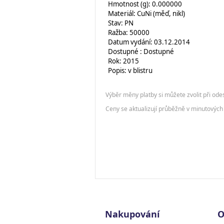
Hmotnost (g): 0.000000
Materiál: CuNi (měď, nikl)
Stav: PN
Ražba: 50000
Datum vydání: 03.12.2014
Dostupné : Dostupné
Rok: 2015
Popis: v blistru
Výběr měny platby si můžete zvolit při ode
Ceny se aktualizují průběžně v minutových 
Nakupování
O