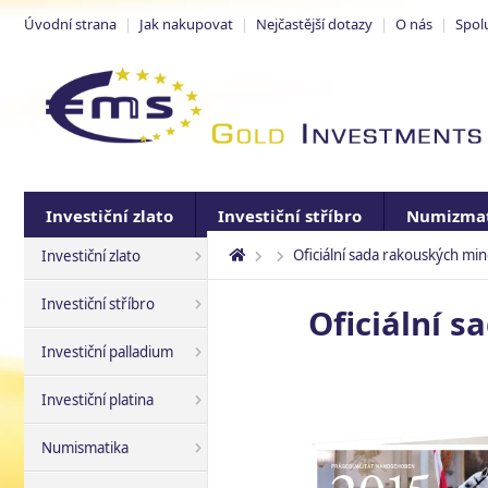
Úvodní strana
|
Jak nakupovat
|
Nejčastější dotazy
|
O nás
|
Spol
Investiční zlato
Investiční stříbro
Numizmat
Oficiální sada rakouských min
Investiční zlato
Investiční stříbro
Oficiální s
Investiční palladium
Investiční platina
Numismatika