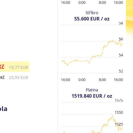
16:00
0:00
8:00
16:00
Stříbro
55.600 EUR / oz
58
56
54
Kč
19,77 EUR
52
 Kč
23,93 EUR
16:00
0:00
8:00
16:00
Platina
1519.840 EUR / oz
1575
ola
1550
1525