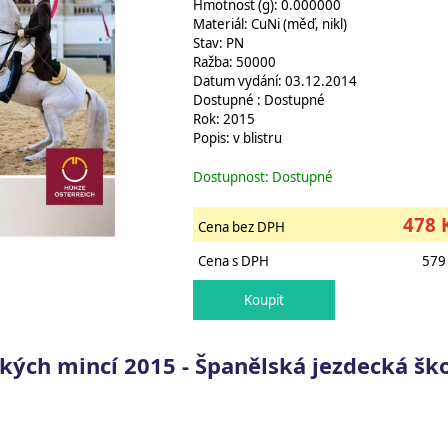
Hmotnost (g): 0.000000
Materiál: CuNi (měď, nikl)
Stav: PN
Ražba: 50000
Datum vydání: 03.12.2014
Dostupné : Dostupné
Rok: 2015
Popis: v blistru
Dostupnost: Dostupné
478 
Cena bez DPH
Cena s DPH
579
ských mincí 2015 - Španělská jezdecká šk