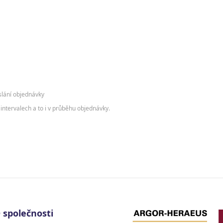
slání objednávky
intervalech a to i v průběhu objednávky.
 společnosti