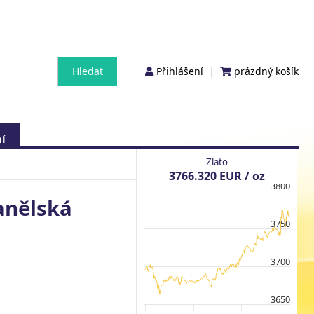
Přihlášení
|
prázdný košík
í
Zlato
3766.320 EUR / oz
3800
anělská
3750
3700
3650