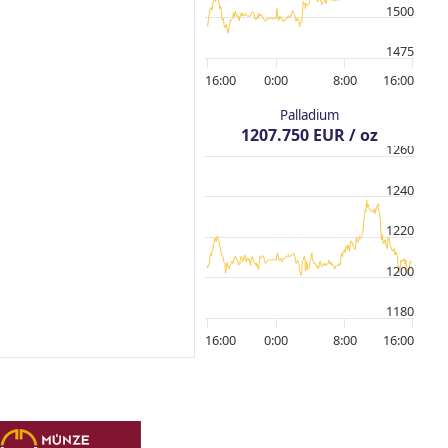
1500
1475
16:00
0:00
8:00
16:00
Palladium
1207.750 EUR / oz
1260
1240
1220
1200
1180
16:00
0:00
8:00
16:00