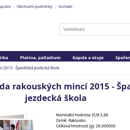
upráce
|
Obchodní podmínky
|
Kontakt
ika
Platina, palladium
Kapsle a etuje
Spořen
cí 2015 - Španělská jezdecká škola
ada rakouských mincí 2015 - Šp
jezdecká škola
Nominální hodnota: EUR 3,88
Země: Rakousko
Celková hmotnost (g): 28.000000