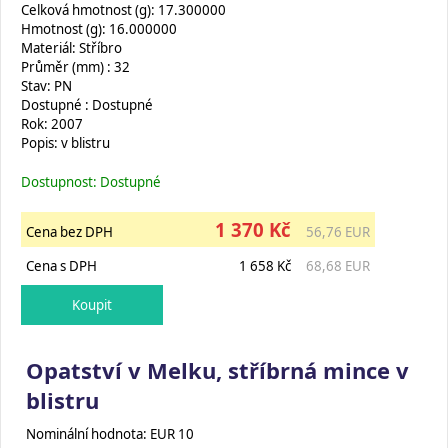
Celková hmotnost (g): 17.300000
Hmotnost (g): 16.000000
Materiál: Stříbro
Průměr (mm) : 32
Stav: PN
Dostupné : Dostupné
Rok: 2007
Popis: v blistru
Dostupnost: Dostupné
1 370 Kč
Cena bez DPH
56,76 EUR
Cena s DPH
1 658 Kč
68,68 EUR
Opatství v Melku, stříbrná mince v
blistru
Nominální hodnota: EUR 10