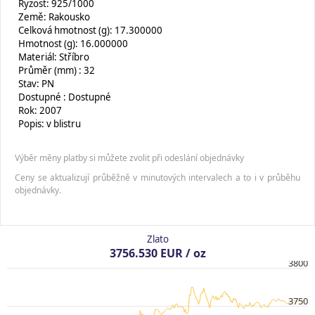
Ryzost: 925/1000
Země: Rakousko
Celková hmotnost (g): 17.300000
Hmotnost (g): 16.000000
Materiál: Stříbro
Průměr (mm) : 32
Stav: PN
Dostupné : Dostupné
Rok: 2007
Popis: v blistru
Výběr měny platby si můžete zvolit při odeslání objednávky
Ceny se aktualizují průběžně v minutových intervalech a to i v průběhu
objednávky.
Zlato
3756.530 EUR / oz
3800
3750