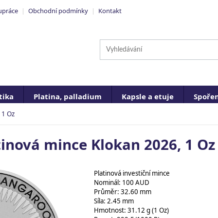
upráce
|
Obchodní podmínky
|
Kontakt
ika
Platina, palladium
Kapsle a etuje
Spořen
 1 Oz
tinová mince Klokan 2026, 1 Oz
Platinová investiční mince
Nominál: 100 AUD
Průměr: 32.60 mm
Síla: 2.45 mm
Hmotnost: 31.12 g (1 Oz)