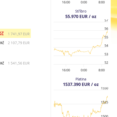
16:00
0:00
8:00
Stříbro
55.970 EUR / oz
57
56
Kč
1 741,97 EUR
55
 Kč
2 107,79 EUR
54
53
52
 Kč
1 541,56 EUR
16:00
0:00
8:00
Platina
1537.390 EUR / oz
1550
1525
1500