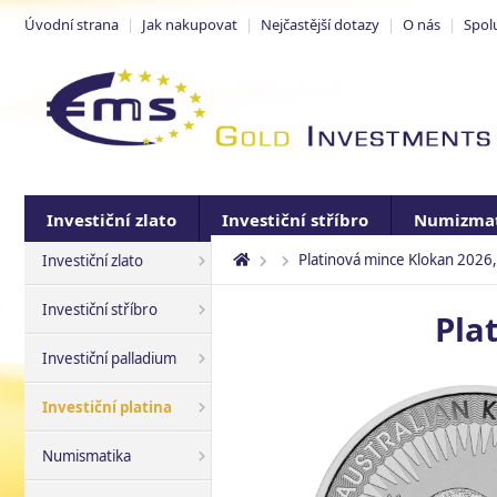
Úvodní strana
|
Jak nakupovat
|
Nejčastější dotazy
|
O nás
|
Spol
Investiční zlato
Investiční stříbro
Numizmat
Platinová mince Klokan 2026,
Investiční zlato
Investiční stříbro
Pla
Investiční palladium
Investiční platina
Numismatika