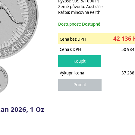
Ryzost: 999.5/1000 Pt
Země původu: Austrálie
Ražba: mincovna Perth
Dostupnost: Dostupné
42 136 
Cena bez DPH
Cena s DPH
50 984
Výkupní cena
37 288
an 2026, 1 Oz