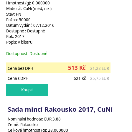
Hmotnost (g): 0.000000
Materiál: CuNi (měď, nikl)
Stav: PN
Ražba: 50000
Datum vydání: 07.12.2016
Dostupné : Dostupné
Rok: 2017
Popis: v blistru
Dostupnost: Dostupné
513 Kč
Cena bez DPH
21,28 EUR
Cena s DPH
621 Kč
25,75 EUR
Sada mincí Rakousko 2017, CuNi
Nominální hodnota: EUR 3,88
Země: Rakousko
Celková hmotnost (g): 28.000000