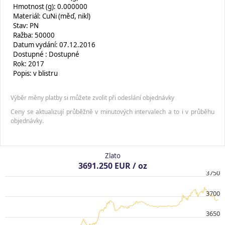
Hmotnost (g): 0.000000
Materiál: CuNi (měď, nikl)
Stav: PN
Ražba: 50000
Datum vydání: 07.12.2016
Dostupné : Dostupné
Rok: 2017
Popis: v blistru
Výběr měny platby si můžete zvolit při odeslání objednávky
Ceny se aktualizují průběžně v minutových intervalech a to i v průběhu
objednávky.
Zlato
3691.250 EUR / oz
3750
3700
3650