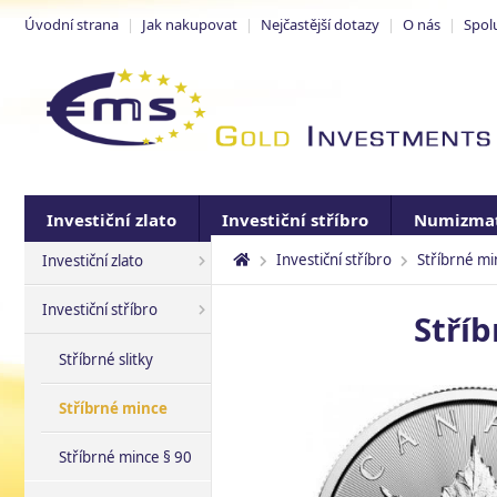
Úvodní strana
|
Jak nakupovat
|
Nejčastější dotazy
|
O nás
|
Spol
Investiční zlato
Investiční stříbro
Numizmat
Investiční stříbro
Stříbrné mi
Investiční zlato
Investiční stříbro
Stříb
Stříbrné slitky
Stříbrné mince
Stříbrné mince § 90