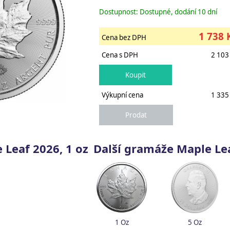
Dostupnost: Dostupné, dodání 10 dní
1 738 
Cena bez DPH
Cena s DPH
2 103
Výkupní cena
1 335
 Leaf 2026, 1 oz
Další gramáže Maple Le
1 Oz
5 Oz