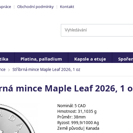
upráce
|
Obchodní podmínky
|
Kontakt
ika
Platina, palladium
Kapsle a etuje
Spořen
nce
Stříbrná mince Maple Leaf 2026, 1 oz
rná mince Maple Leaf 2026, 1 o
Nominál: 5 CAD
Hmotnost: 31,1035 g
Průměr: 38mm
Ryzost: 999,9/1000 Ag
Země původu| Kanada