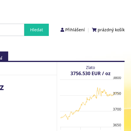
Přihlášení
|
prázdný košík
í
Zlato
3756.530 EUR / oz
3800
z
3750
3700
3650