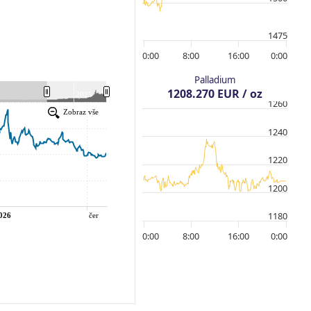
1475
0:00
8:00
16:00
0:00
Palladium
1208.270 EUR / oz
1260
1240
1220
1200
1180
0:00
8:00
16:00
0:00