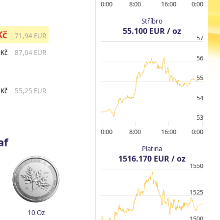
0:00
8:00
16:00
0:00
Stříbro
55.100 EUR / oz
Kč
71,94 EUR
57
 Kč
87,04 EUR
56
55
 Kč
55,25 EUR
54
53
0:00
8:00
16:00
0:00
af
Platina
1516.170 EUR / oz
1550
1525
10 Oz
1500