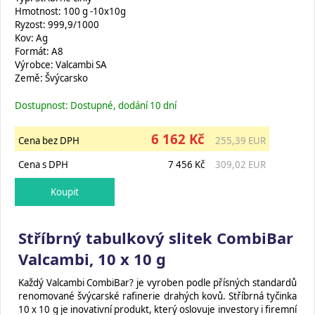
Hmotnost: 100 g -10x10g
Ryzost: 999,9/1000
Kov: Ag
Formát: A8
Výrobce: Valcambi SA
Země: Švýcarsko
Dostupnost: Dostupné, dodání 10 dní
6 162 Kč
Cena bez DPH
255,39 EUR
Cena s DPH
7 456 Kč
309,02 EUR
Stříbrný tabulkový slitek CombiBar
Valcambi, 10 x 10 g
Každý Valcambi CombiBar? je vyroben podle přísných standardů
renomované švýcarské rafinerie drahých kovů. Stříbrná tyčinka
10 x 10 g je inovativní produkt, který oslovuje investory i firemní