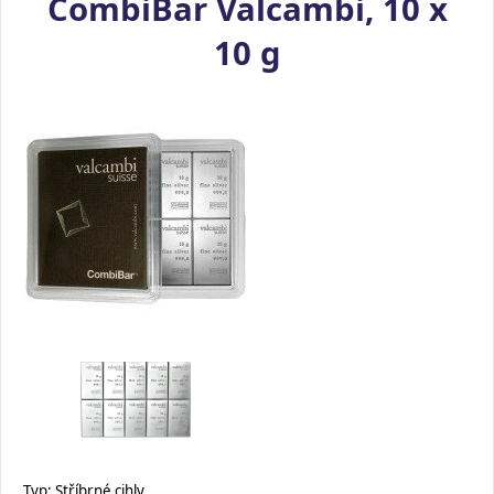
CombiBar Valcambi, 10 x
10 g
Typ: Stříbrné cihly