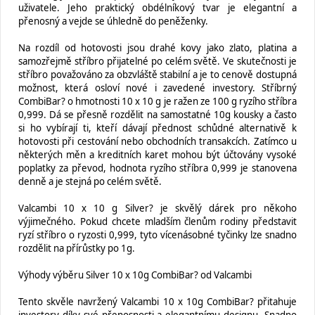
uživatele. Jeho praktický obdélníkový tvar je elegantní a
přenosný a vejde se úhledně do peněženky.
Na rozdíl od hotovosti jsou drahé kovy jako zlato, platina a
samozřejmě stříbro přijatelné po celém světě. Ve skutečnosti je
stříbro považováno za obzvláště stabilní a je to cenově dostupná
možnost, která osloví nové i zavedené investory. Stříbrný
CombiBar? o hmotnosti 10 x 10 g je ražen ze 100 g ryzího stříbra
0,999. Dá se přesně rozdělit na samostatné 10g kousky a často
si ho vybírají ti, kteří dávají přednost schůdné alternativě k
hotovosti při cestování nebo obchodních transakcích. Zatímco u
některých měn a kreditních karet mohou být účtovány vysoké
poplatky za převod, hodnota ryzího stříbra 0,999 je stanovena
denně a je stejná po celém světě.
Valcambi 10 x 10 g Silver? je skvělý dárek pro někoho
výjimečného. Pokud chcete mladším členům rodiny představit
ryzí stříbro o ryzosti 0,999, tyto vícenásobné tyčinky lze snadno
rozdělit na přírůstky po 1g.
Výhody výběru Silver 10 x 10g CombiBar? od Valcambi
Tento skvěle navržený Valcambi 10 x 10g CombiBar? přitahuje