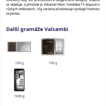
investory díky své přenosnosti a elegantnímu designu. Snadno
se skladuje, a přestože je Valcambi Silver CombiBar? k dispozici v
různých velikostech, 10g varianta představuje vynikající hodnotu
za peníze.
Další gramáže Valcambi
100 g
100 g
1000 g