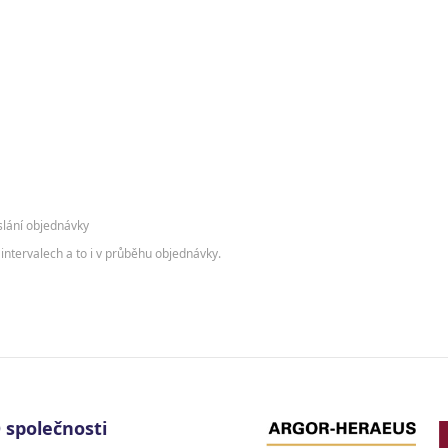
slání objednávky
intervalech a to i v průběhu objednávky.
 společnosti