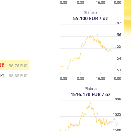
0:00
8:00
16:00
0:00
Stříbro
55.100 EUR / oz
57
56
55
54
Kč
56,76 EUR
53
 Kč
68,68 EUR
0:00
8:00
16:00
0:00
Platina
1516.170 EUR / oz
1550
1525
1500