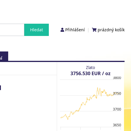
Přihlášení
|
prázdný košík
í
Zlato
3756.530 EUR / oz
3800
u
3750
3700
3650