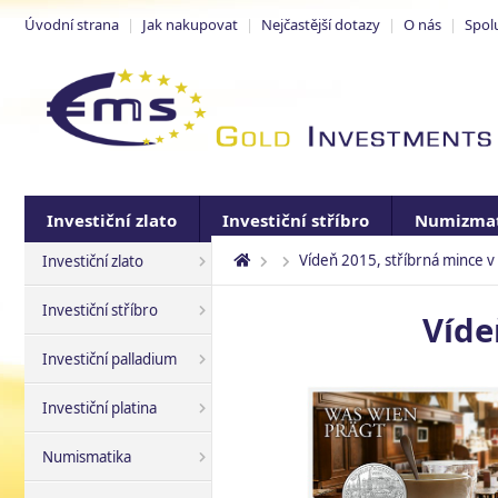
Úvodní strana
|
Jak nakupovat
|
Nejčastější dotazy
|
O nás
|
Spol
Investiční zlato
Investiční stříbro
Numizmat
Vídeň 2015, stříbrná mince v 
Investiční zlato
Investiční stříbro
Víde
Investiční palladium
Investiční platina
Numismatika