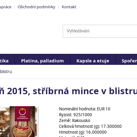
upráce
|
Obchodní podmínky
|
Kontakt
ika
Platina, palladium
Kapsle a etuje
Spořen
blistru
ň 2015, stříbrná mince v blistr
Nominální hodnota: EUR 10
Ryzost: 925/1000
Země: Rakousko
Celková hmotnost (g): 17.300000
Hmotnost (g): 16.000000