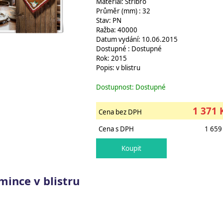
Materiál: Stříbro
Průměr (mm) : 32
Stav: PN
Ražba: 40000
Datum vydání: 10.06.2015
Dostupné : Dostupné
Rok: 2015
Popis: v blistru
Dostupnost: Dostupné
1 371 
Cena bez DPH
Cena s DPH
1 659
mince v blistru