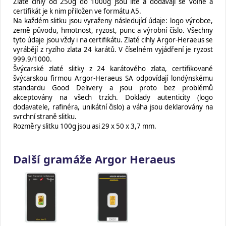
Zlaté cihly od 250g do 1000g jsou lité a dodávají se volně a
certifikát je k nim přiložen ve formátu A5.
Na každém slitku jsou vyraženy následující údaje: logo výrobce,
země původu, hmotnost, ryzost, punc a výrobní číslo. Všechny
tyto údaje jsou vždy i na certifikátu. Zlaté cihly Argor-Heraeus se
vyrábějí z ryzího zlata 24 karátů. V číselném vyjádření je ryzost
999.9/1000.
Švýcarské zlaté slitky z 24 karátového zlata, certifikované
švýcarskou firmou Argor-Heraeus SA odpovídají londýnskému
standardu Good Delivery a jsou proto bez problémů
akceptovány na všech trzích. Doklady autenticity (logo
dodavatele, rafinéra, unikátní čislo) a váha jsou deklarovány na
svrchní straně slitku.
Rozměry slitku 100g jsou asi 29 x 50 x 3,7 mm.
Další gramáže Argor Heraeus