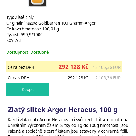
Typ: Zlaté cihly
Originální název: Goldbarren 100 Gramm-Argor
Celková hmotnost: 100,01 g
Ryzost: 999,9/1000
Kov: Au
Dostupnost: Dostupné
292 128 Kč
Cena bez DPH
12 105,36 EUR
Cena s DPH
292 128 Kč
12 105,36 EUR
Zlatý slitek Argor Heraeus, 100 g
Každá zlatá cihla Argor-Heraeus má svůj certifikát a je opatřena
unikátním výrobním číslem. Slitky od 1g do 100g hmotnosti jsou
ražené a společně s certifikátem jsou zataveny v ochranné fólii.