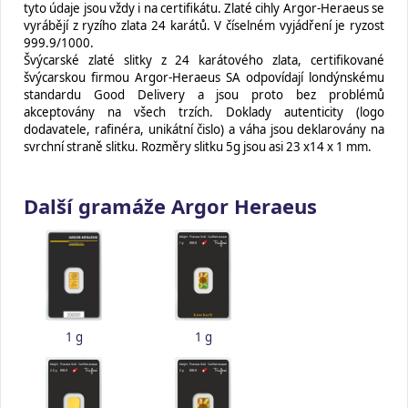
tyto údaje jsou vždy i na certifikátu. Zlaté cihly Argor-Heraeus se
vyrábějí z ryzího zlata 24 karátů. V číselném vyjádření je ryzost
999.9/1000.
Švýcarské zlaté slitky z 24 karátového zlata, certifikované
švýcarskou firmou Argor-Heraeus SA odpovídají londýnskému
standardu Good Delivery a jsou proto bez problémů
akceptovány na všech trzích. Doklady autenticity (logo
dodavatele, rafinéra, unikátní čislo) a váha jsou deklarovány na
svrchní straně slitku. Rozměry slitku 5g jsou asi 23 x14 x 1 mm.
Další gramáže Argor Heraeus
1 g
1 g