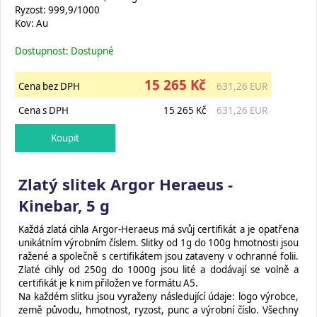
Ryzost: 999,9/1000
Kov: Au
Dostupnost: Dostupné
15 265 Kč
Cena bez DPH
631,26 EUR
Cena s DPH
15 265 Kč
631,26 EUR
Zlatý slitek Argor Heraeus -
Kinebar, 5 g
Každá zlatá cihla Argor-Heraeus má svůj certifikát a je opatřena
unikátním výrobním číslem. Slitky od 1g do 100g hmotnosti jsou
ražené a společně s certifikátem jsou zataveny v ochranné folii.
Zlaté cihly od 250g do 1000g jsou lité a dodávají se volně a
certifikát je k nim přiložen ve formátu A5.
Na každém slitku jsou vyraženy následující údaje: logo výrobce,
země původu, hmotnost, ryzost, punc a výrobní číslo. Všechny